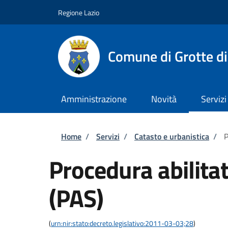
Salta al contenuto principale
Skip to footer content
Regione Lazio
Comune di Grotte di
Amministrazione
Novità
Servizi
Briciole di pane
Home
/
Servizi
/
Catasto e urbanistica
/
P
Procedura abilitat
(PAS)
(
urn:nir:stato:decreto.legislativo:2011-03-03;28
)