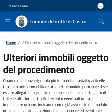
Salta al contenuto principale
Skip to footer content
Regione Lazio
Comune di Grotte di Castro
Briciole di pane
Home
/
Ulteriori immobili oggetto del procedimento
Ulteriori immobili oggetto
del procedimento
Quando un'istanza riguarda più immobili catastali (particelle
terreni o unità immobiliare urbane), al modulo principale deve
essere allegato il seguente modulo con l'elenco dettagliato di
tutte le ulteriori particelle terreni o eventuali unità
immobiliare urbane, indicando come già avvenuto nel modulo
principale eventuale sezione, foglio, mappale ed eventuale