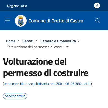
Salta al contenuto principale
Skip to footer content
Regione Lazio
Comune di Grotte di Castro
Briciole di pane
Home
/
Servizi
/
Catasto e urbanistica
/
Volturazione del permesso di costruire
Volturazione del
permesso di costruire
(
urn:nir:presidente.repubblica:decreto:2001-06-06;380~art11
)
Servizio attivo