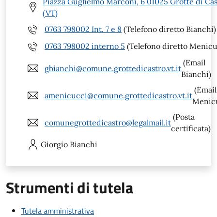
Piazza Guglielmo Marconi, 6 01025 Grotte di Ca
(VT)
0763 798002 Int. 7 e 8
(Telefono diretto Bianchi)
0763 798002 interno 5
(Telefono diretto Menicu
(Email
gbianchi@comune.grottedicastro.vt.it
Bianchi)
(Email
amenicucci@comune.grottedicastro.vt.it
Menic
(Posta
comunegrottedicastro@legalmail.it
certificata)
Giorgio
Bianchi
Strumenti di tutela
Tutela amministrativa