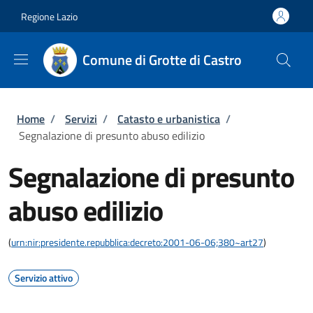
Salta al contenuto principale
Skip to footer content
Regione Lazio
Comune di Grotte di Castro
Briciole di pane
Home
/
Servizi
/
Catasto e urbanistica
/
Segnalazione di presunto abuso edilizio
Segnalazione di presunto
abuso edilizio
(
urn:nir:presidente.repubblica:decreto:2001-06-06;380~art27
)
Servizio attivo