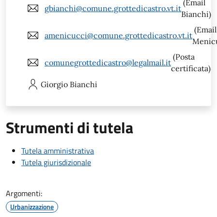
(Email
gbianchi@comune.grottedicastro.vt.it
Bianchi)
(Email
amenicucci@comune.grottedicastro.vt.it
Menic
(Posta
comunegrottedicastro@legalmail.it
certificata)
Giorgio
Bianchi
Strumenti di tutela
Tutela amministrativa
Tutela giurisdizionale
Argomenti:
Urbanizzazione