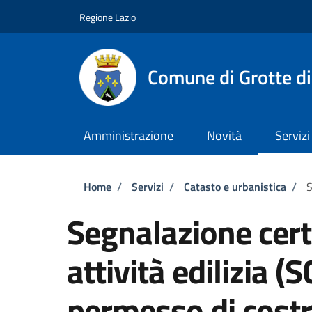
Salta al contenuto principale
Skip to footer content
Regione Lazio
Comune di Grotte di
Amministrazione
Novità
Servizi
Briciole di pane
Home
/
Servizi
/
Catasto e urbanistica
/
S
Segnalazione certi
attività edilizia (
permesso di costr