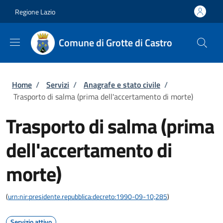
Salta al contenuto principale
Skip to footer content
Regione Lazio
Comune di Grotte di Castro
Briciole di pane
Home
/
Servizi
/
Anagrafe e stato civile
/
Trasporto di salma (prima dell'accertamento di morte)
Trasporto di salma (prima
dell'accertamento di
morte)
(
urn:nir:presidente.repubblica:decreto:1990-09-10;285
)
Servizio attivo