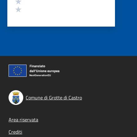
Valuta 2 stelle su 5
Valuta 1 stelle su 5
Comune di Grotte di Castro
Footer menu
Area riservata
Crediti