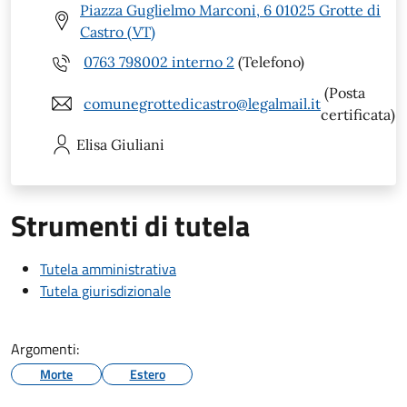
Piazza Guglielmo Marconi, 6 01025 Grotte di
Castro (VT)
0763 798002 interno 2
(Telefono)
(Posta
comunegrottedicastro@legalmail.it
certificata)
Elisa
Giuliani
Strumenti di tutela
Tutela amministrativa
Tutela giurisdizionale
Argomenti:
Morte
Estero