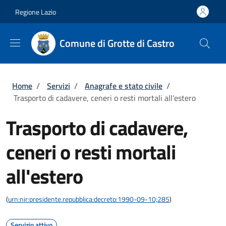
Salta al contenuto principale
Skip to footer content
Regione Lazio
Comune di Grotte di Castro
Briciole di pane
Home
/
Servizi
/
Anagrafe e stato civile
/
Trasporto di cadavere, ceneri o resti mortali all'estero
Trasporto di cadavere,
ceneri o resti mortali
all'estero
(
urn:nir:presidente.repubblica:decreto:1990-09-10;285
)
Servizio attivo