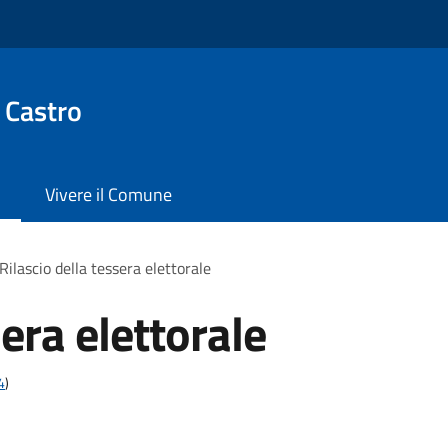
 Castro
Vivere il Comune
Rilascio della tessera elettorale
sera elettorale
4
)