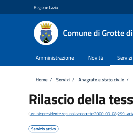
Salta al contenuto principale
Skip to footer content
Regione Lazio
Comune di Grotte di
Amministrazione
Novità
Servizi
Briciole di pane
Home
/
Servizi
/
Anagrafe e stato civile
/
Rilascio della tes
(
urn:nir:presidente.repubblica:decreto:2000-09-08;299~art
Servizio attivo