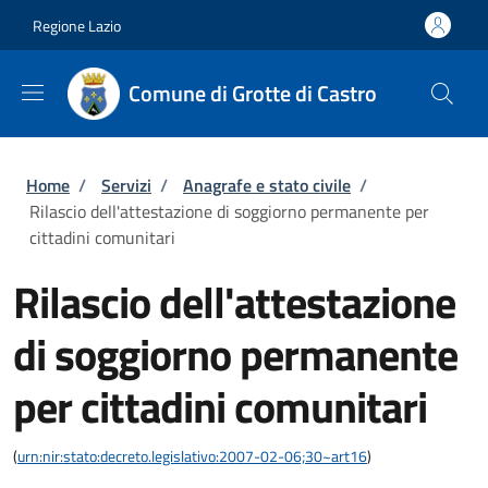
Salta al contenuto principale
Skip to footer content
Regione Lazio
Comune di Grotte di Castro
Briciole di pane
Home
/
Servizi
/
Anagrafe e stato civile
/
Rilascio dell'attestazione di soggiorno permanente per
cittadini comunitari
Rilascio dell'attestazione
di soggiorno permanente
per cittadini comunitari
(
urn:nir:stato:decreto.legislativo:2007-02-06;30~art16
)