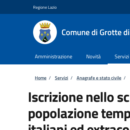
Salta al contenuto principale
Skip to footer content
Regione Lazio
Comune di Grotte di
Amministrazione
Novità
Servizi
Briciole di pane
Home
/
Servizi
/
Anagrafe e stato civile
/
Iscrizione nello s
popolazione tempo
italiani ed extrac