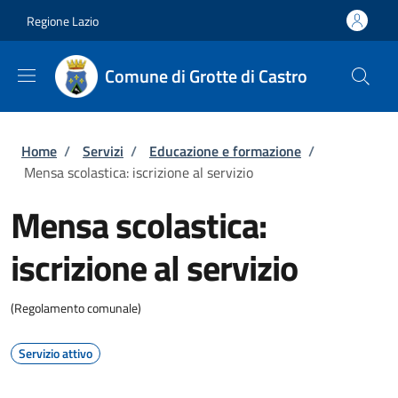
Salta al contenuto principale
Skip to footer content
Regione Lazio
Comune di Grotte di Castro
Briciole di pane
Home
/
Servizi
/
Educazione e formazione
/
Mensa scolastica: iscrizione al servizio
Mensa scolastica:
iscrizione al servizio
(Regolamento comunale)
Servizio attivo