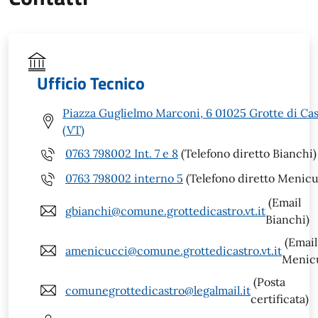
Ufficio Tecnico
Piazza Guglielmo Marconi, 6 01025 Grotte di Ca
(VT)
0763 798002 Int. 7 e 8
(Telefono diretto Bianchi)
0763 798002 interno 5
(Telefono diretto Menicu
(Email
gbianchi@comune.grottedicastro.vt.it
Bianchi)
(Email
amenicucci@comune.grottedicastro.vt.it
Menic
(Posta
comunegrottedicastro@legalmail.it
certificata)