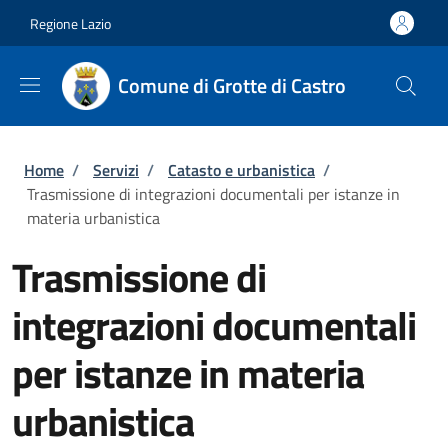
Salta al contenuto principale
Skip to footer content
Regione Lazio
Comune di Grotte di Castro
Briciole di pane
Home
/
Servizi
/
Catasto e urbanistica
/
Trasmissione di integrazioni documentali per istanze in
materia urbanistica
Trasmissione di
integrazioni documentali
per istanze in materia
urbanistica