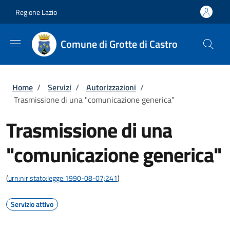
Salta al contenuto principale
Skip to footer content
Regione Lazio
Comune di Grotte di Castro
Briciole di pane
Home
/
Servizi
/
Autorizzazioni
/
Trasmissione di una "comunicazione generica"
Trasmissione di una
"comunicazione generica"
(
urn:nir:stato:legge:1990-08-07;241
)
Servizio attivo