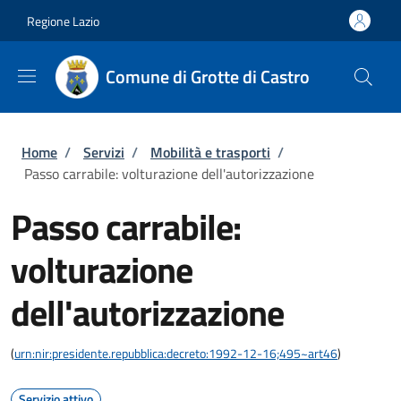
Salta al contenuto principale
Skip to footer content
Regione Lazio
Comune di Grotte di Castro
Briciole di pane
Home
/
Servizi
/
Mobilità e trasporti
/
Passo carrabile: volturazione dell'autorizzazione
Passo carrabile:
volturazione
dell'autorizzazione
(
urn:nir:presidente.repubblica:decreto:1992-12-16;495~art46
)
Servizio attivo