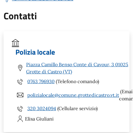
Contatti
Polizia locale
Piazza Camillo Benso Conte di Cavour, 3 01025
Grotte di Castro (VT)
0763 796930
(Telefono comando)
(Emai
polizialocale@comune.grottedicastro.vt.it
coman
320 3024094
(Cellulare servizio)
Elisa
Giuliani