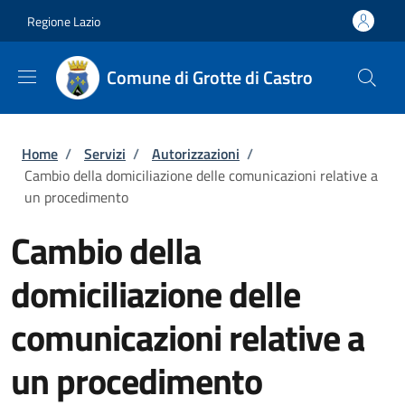
Salta al contenuto principale
Skip to footer content
Regione Lazio
Comune di Grotte di Castro
Briciole di pane
Home
/
Servizi
/
Autorizzazioni
/
Cambio della domiciliazione delle comunicazioni relative a
un procedimento
Cambio della
domiciliazione delle
comunicazioni relative a
un procedimento