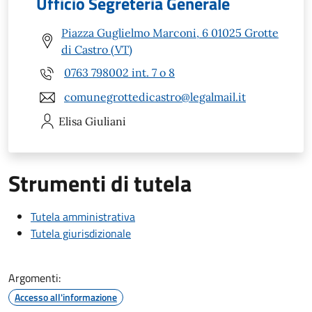
Ufficio Segreteria Generale
Piazza Guglielmo Marconi, 6 01025 Grotte
di Castro (VT)
0763 798002 int. 7 o 8
comunegrottedicastro@legalmail.it
Elisa
Giuliani
Strumenti di tutela
Tutela amministrativa
Tutela giurisdizionale
Argomenti:
Accesso all'informazione