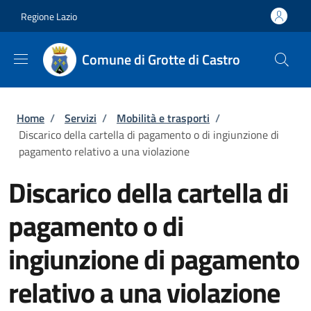
Salta al contenuto principale
Skip to footer content
Regione Lazio
Comune di Grotte di Castro
Briciole di pane
Home
/
Servizi
/
Mobilità e trasporti
/
Discarico della cartella di pagamento o di ingiunzione di
pagamento relativo a una violazione
Discarico della cartella di
pagamento o di
ingiunzione di pagamento
relativo a una violazione