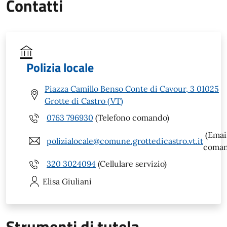
Contatti
Polizia locale
Piazza Camillo Benso Conte di Cavour, 3 01025
Grotte di Castro (VT)
0763 796930
(Telefono comando)
(Emai
polizialocale@comune.grottedicastro.vt.it
coman
320 3024094
(Cellulare servizio)
Elisa
Giuliani
Strumenti di tutela