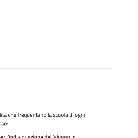
lità che frequentano la scuola di ogni
sso:
er l’individuazione dell’alunno in