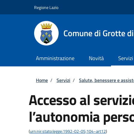
Salta al contenuto principale
Skip to footer content
Regione Lazio
Comune di Grotte di
Amministrazione
Novità
Servizi
Briciole di pane
Home
/
Servizi
/
Salute, benessere e assis
Accesso al servizi
l’autonomia pers
(
urn:nir:stato:legge:1992-02-05;104~art12
)