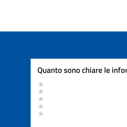
Quanto sono chiare le info
Valutazione
Valuta 5 stelle su 5
Valuta 4 stelle su 5
Valuta 3 stelle su 5
Valuta 2 stelle su 5
Valuta 1 stelle su 5