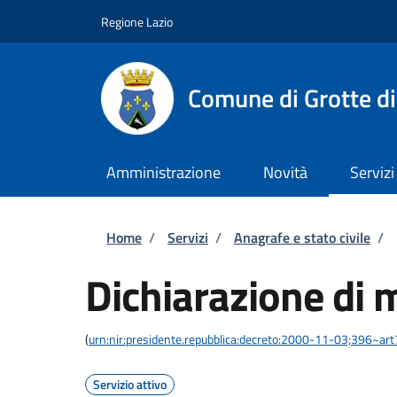
Salta al contenuto principale
Skip to footer content
Regione Lazio
Comune di Grotte di
Amministrazione
Novità
Servizi
Briciole di pane
Home
/
Servizi
/
Anagrafe e stato civile
/
Dichiarazione di 
(
urn:nir:presidente.repubblica:decreto:2000-11-03;396~ar
Servizio attivo