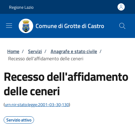
Salta al contenuto principale
Skip to footer content
Regione Lazio
Comune di Grotte di Castro
Briciole di pane
Home
/
Servizi
/
Anagrafe e stato civile
/
Recesso dell'affidamento delle ceneri
Recesso dell'affidamento
delle ceneri
(
urn:nir:stato:legge:2001-03-30;130
)
Servizio attivo