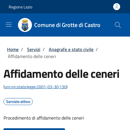
Salta al contenuto principale
Skip to footer content
Regione Lazio
Comune di Grotte di Castro
Briciole di pane
Home
/
Servizi
/
Anagrafe e stato civile
/
Affidamento delle ceneri
Affidamento delle ceneri
(
urn:nir:stato:legge:2001-03-30;130
)
Servizio attivo
Procedimento di affidamento delle ceneri