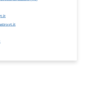
t.it
tro.vt.it
t