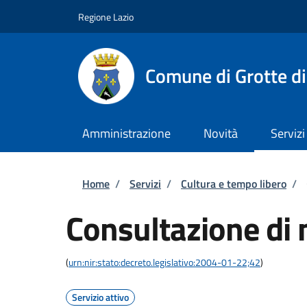
Salta al contenuto principale
Skip to footer content
Regione Lazio
Comune di Grotte di
Amministrazione
Novità
Servizi
Briciole di pane
Home
/
Servizi
/
Cultura e tempo libero
/
Consultazione di 
(
urn:nir:stato:decreto.legislativo:2004-01-22;42
)
Servizio attivo