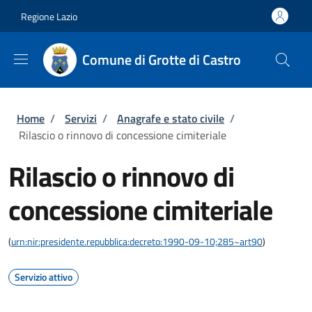
Salta al contenuto principale
Skip to footer content
Regione Lazio
Comune di Grotte di Castro
Briciole di pane
Home
/
Servizi
/
Anagrafe e stato civile
/
Rilascio o rinnovo di concessione cimiteriale
Rilascio o rinnovo di
concessione cimiteriale
(
urn:nir:presidente.repubblica:decreto:1990-09-10;285~art90
)
Servizio attivo