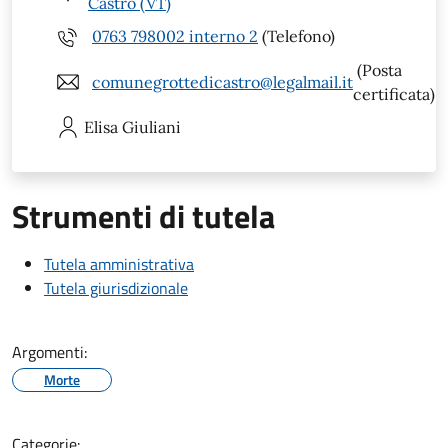
Castro (VT)
0763 798002 interno 2
(Telefono)
(Posta
comunegrottedicastro@legalmail.it
certificata)
Elisa
Giuliani
Strumenti di tutela
Tutela amministrativa
Tutela giurisdizionale
Argomenti:
Morte
Categorie: