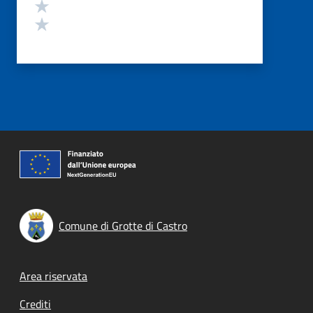
Valuta 2 stelle su 5
Valuta 1 stelle su 5
Comune di Grotte di Castro
Footer menu
Area riservata
Crediti