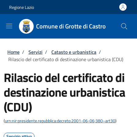
Salta al contenuto principale
Skip to footer content
Regione Lazio
Comune di Grotte di Castro
Briciole di pane
Home
/
Servizi
/
Catasto e urbanistica
/
Rilascio del certificato di destinazione urbanistica (CDU)
Rilascio del certificato di
destinazione urbanistica
(CDU)
(
urn:nir:presidente.repubblica:decreto:2001-06-06;380~art30
)
Servizio attivo