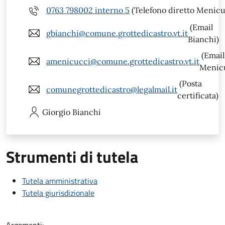
0763 798002 interno 5
(Telefono diretto Menicu
(Email
gbianchi@comune.grottedicastro.vt.it
Bianchi)
(Email
amenicucci@comune.grottedicastro.vt.it
Menic
(Posta
comunegrottedicastro@legalmail.it
certificata)
Giorgio
Bianchi
Strumenti di tutela
Tutela amministrativa
Tutela giurisdizionale
Argomenti: