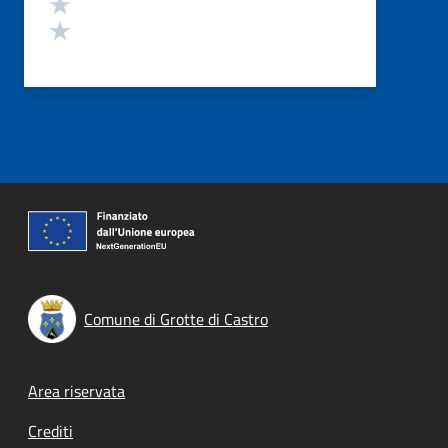
Valuta 2 stelle su 5
Valuta 1 stelle su 5
Comune di Grotte di Castro
Footer menu
Area riservata
Crediti