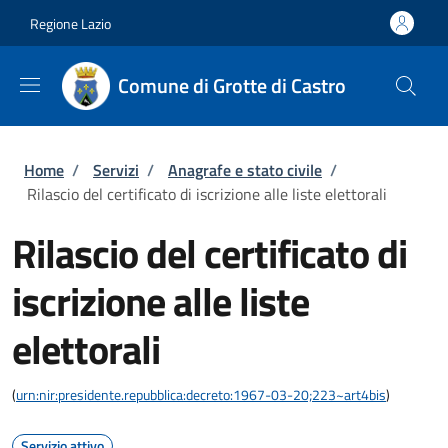
Salta al contenuto principale
Skip to footer content
Regione Lazio
Comune di Grotte di Castro
Briciole di pane
Home
/
Servizi
/
Anagrafe e stato civile
/
Rilascio del certificato di iscrizione alle liste elettorali
Rilascio del certificato di
iscrizione alle liste
elettorali
(
urn:nir:presidente.repubblica:decreto:1967-03-20;223~art4bis
)
Servizio attivo