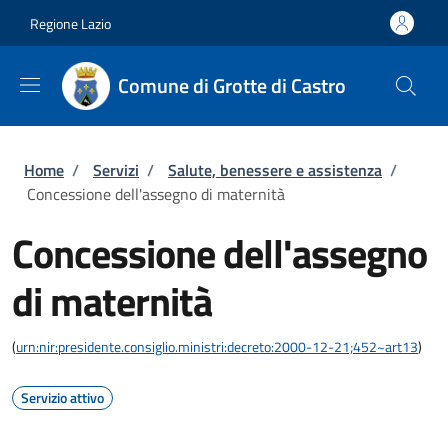
Salta al contenuto principale
Skip to footer content
Regione Lazio
Comune di Grotte di Castro
Briciole di pane
Home
/
Servizi
/
Salute, benessere e assistenza
/
Concessione dell'assegno di maternità
Concessione dell'assegno
di maternità
(
urn:nir:presidente.consiglio.ministri:decreto:2000-12-21;452~art13
)
Servizio attivo