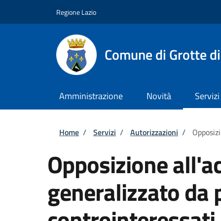
Salta al contenuto principale
Skip to footer content
Regione Lazio
Comune di Grotte di
Amministrazione
Novità
Servizi
Briciole di pane
Home
/
Servizi
/
Autorizzazioni
/
Opposizi
Opposizione all'a
generalizzato da p
controinteressati