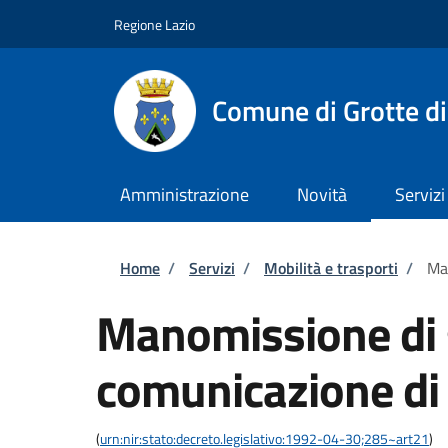
Salta al contenuto principale
Skip to footer content
Regione Lazio
Comune di Grotte di
Amministrazione
Novità
Servizi
Briciole di pane
Home
/
Servizi
/
Mobilità e trasporti
/
Man
Manomissione di 
comunicazione di 
(
urn:nir:stato:decreto.legislativo:1992-04-30;285~art21
)