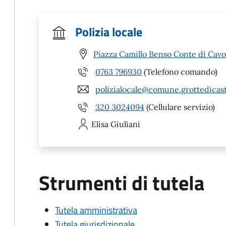
Polizia locale
Piazza Camillo Benso Conte di Cavou
0763 796930
(Telefono comando)
polizialocale@comune.grottedicastr
320 3024094
(Cellulare servizio)
Elisa
Giuliani
Strumenti di tutela
Tutela amministrativa
Tutela giurisdizionale