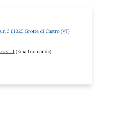
r, 3 01025 Grotte di Castro (VT)
o.vt.it
(Email comando)