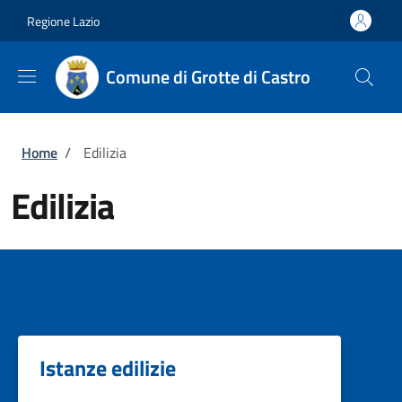
Salta al contenuto principale
Skip to footer content
Regione Lazio
Comune di Grotte di Castro
Briciole di pane
Home
/
Edilizia
Edilizia
Istanze edilizie