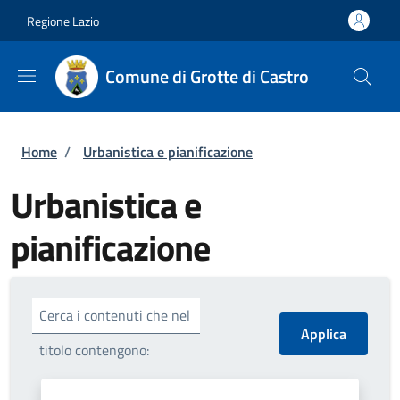
Salta al contenuto principale
Skip to footer content
Regione Lazio
Comune di Grotte di Castro
Briciole di pane
Home
/
Urbanistica e pianificazione
Urbanistica e
pianificazione
Cerca i contenuti che nel
titolo contengono: