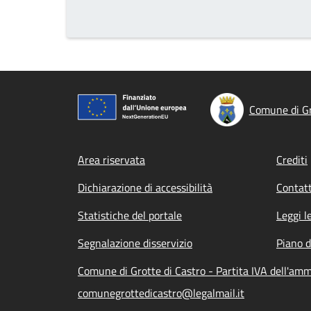
Comune di Gr
Footer menu
Area riservata
Crediti
Dichiarazione di accessibilità
Contatt
Statistiche del portale
Leggi l
Segnalazione disservizio
Piano d
Comune di Grotte di Castro - Partita IVA dell'a
comunegrottedicastro@legalmail.it