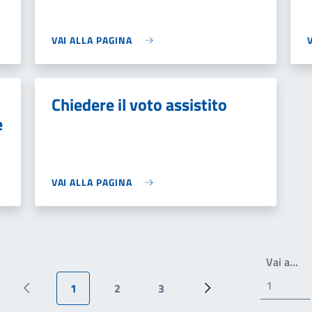
VAI ALLA PAGINA
Chiedere il voto assistito
e
VAI ALLA PAGINA
Scr
Vai a…
1
2
3
Pagina precedente
Pagina attuale
Pagina
Pagina
Pagina successiva