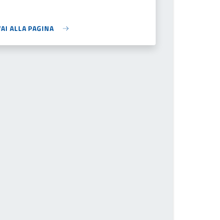
VAI ALLA PAGINA
ivi il numero della pagina a cui andare