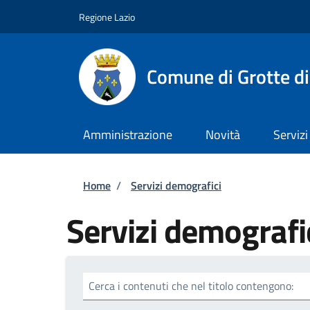
Salta al contenuto principale
Skip to footer content
Regione Lazio
Comune di Grotte di
Amministrazione
Novità
Servizi
Briciole di pane
Home
/
Servizi demografici
Servizi demografi
Cerca i contenuti che nel titolo contengono: