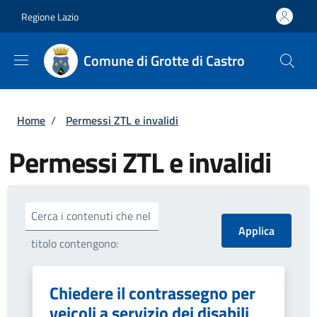
Salta al contenuto principale
Skip to footer content
Regione Lazio
Comune di Grotte di Castro
Briciole di pane
Home
/
Permessi ZTL e invalidi
Permessi ZTL e invalidi
Cerca i contenuti che nel
titolo contengono:
Chiedere il contrassegno per
veicoli a servizio dei disabili